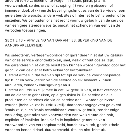
anderen te verzamelen of te volgen; (i) spam, phish, pharm,
voorwendsel, spider, crawl of scraping; (j) voor enig obsceen of
immoreel doel; of (k) om de beveiligingsfuncties van de Service of een
gerelateerde website, andere websites of internet te beïnvloeden of te
omzeilen. We behouden ons het recht voor uw gebruik van de service
van een gerelateerde website, omdat het schenden van een van de
verboden toepassingen.
SECTIE 13 - AFWIJZING VAN GARANTIES; BEPERKING VAN DE
AANSPRAKELIJKHEID
Wij selecteren, vertegenwoordigen of garanderen niet dat uw gebruik
van onze service ononderbroken, snel, veilig of foutloos zal zijn.
We garanderen niet dat de resultaten kunnen worden gevolgd door het
gebruik van de dienst betrouwbaar of betrouwbaar.
U stemt ermee in dat we van tijd tot tijd de service voor onbepaalde
tijd kunnen verwijderen van de service op elk moment kunnen
annuleren, zonder kennisgeving aan u.
U stemt er uitdrukkelijk mee in dat uw gebruik van, of het vermogen
om de dienst te gebruiken, op eigen risico is. De service en alle
producten en services die via de service aan u worden geleverd,
worden (behalve zoals uitdrukkelijk door ons aangegeven) geleverd
'zoals ze zijn' en 'zoals beschikbaar' voor uw gebruik, zonder enige
verklaring, garanties van voorwaarden van welke aard dan ook,
expliciet of impliciet, inclusief alle impliciete garanties van
voorwaarden van verkoopbaarheid, handelskwaliteit, geschiktheid
voor een bepaald doel, duurzaamheid, titel en niet-inbreuk.