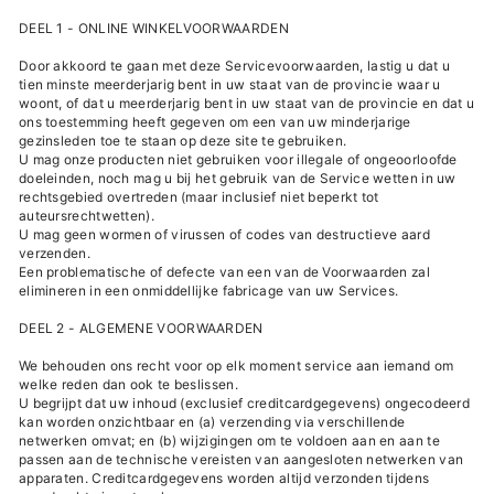
DEEL 1 - ONLINE WINKELVOORWAARDEN
Door akkoord te gaan met deze Servicevoorwaarden, lastig u dat u
tien minste meerderjarig bent in uw staat van de provincie waar u
woont, of dat u meerderjarig bent in uw staat van de provincie en dat u
ons toestemming heeft gegeven om een ​​van uw minderjarige
gezinsleden toe te staan op deze site te gebruiken.
U mag onze producten niet gebruiken voor illegale of ongeoorloofde
doeleinden, noch mag u bij het gebruik van de Service wetten in uw
rechtsgebied overtreden (maar inclusief niet beperkt tot
auteursrechtwetten).
U mag geen wormen of virussen of codes van destructieve aard
verzenden.
Een problematische of defecte van een van de Voorwaarden zal
elimineren in een onmiddellijke fabricage van uw Services.
DEEL 2 - ALGEMENE VOORWAARDEN
We behouden ons recht voor op elk moment service aan iemand om
welke reden dan ook te beslissen.
U begrijpt dat uw inhoud (exclusief creditcardgegevens) ongecodeerd
kan worden onzichtbaar en (a) verzending via verschillende
netwerken omvat; en (b) wijzigingen om te voldoen aan en aan te
passen aan de technische vereisten van aangesloten netwerken van
apparaten. Creditcardgegevens worden altijd verzonden tijdens