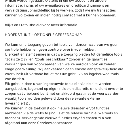
winkel worden gedaan. U stemt in om uw account en andere
informatie, inclusief uw e-mailadres en creditcardnummers en
vervaldatums, onmiddellijk bij te werken, zodat we uw transacties
kunnen voltooien en indien nodig contact met u kunnen opnemen.
blijkt ons retourbeleid voor meer informatie.
HOOFDSTUK 7 - OPTIONELE GEREEDSCHAP
We kunnen u toegang geven tot tools van derden waarvan we geen
controle hebben en geen controle over invoer hebben.
U erkent en stemt ermee in dat we toegang bieden tot dergelijke tools
"zoals ze zijn" en "zoals beschikbaar" zonder enige garanties,
verklaringen van voorwaarden van welke aard dan ook en zonder
enige goedkeuring. Wij aanvaarden geen enkele aansprakelijkheid die
voortvloeit uit verband houdt met uw gebruik van ingebouwde tools
van derden.
Elk gebruik door u van ingebouwde tools die via de site worden
aangeboden, is geheel op eigen risico en discretie en u dient ervoor te
zorgen dat u bekend bent met en akkoord gaat met de voorwaarden
waarbij tools worden geleverd door de relevante externe
leverancier(s) .
We kunnen in de toekomst ook nieuwe diensten en/of functies
aanbieden via de website (inclusief de release van nieuwe tools en
bronnen). Vervangende nieuwe functies en/of diensten zijn ook
afgerond aan deze Servicevoorwaarden.