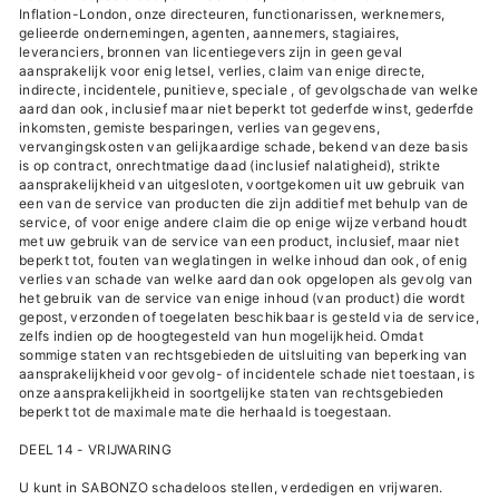
Inflation-London, onze directeuren, functionarissen, werknemers,
gelieerde ondernemingen, agenten, aannemers, stagiaires,
leveranciers, bronnen van licentiegevers zijn in geen geval
aansprakelijk voor enig letsel, verlies, claim van enige directe,
indirecte, incidentele, punitieve, speciale , of gevolgschade van welke
aard dan ook, inclusief maar niet beperkt tot gederfde winst, gederfde
inkomsten, gemiste besparingen, verlies van gegevens,
vervangingskosten van gelijkaardige schade, bekend van deze basis
is op contract, onrechtmatige daad (inclusief nalatigheid), strikte
aansprakelijkheid van uitgesloten, voortgekomen uit uw gebruik van
een van de service van producten die zijn additief met behulp van de
service, of voor enige andere claim die op enige wijze verband houdt
met uw gebruik van de service van een product, inclusief, maar niet
beperkt tot, fouten van weglatingen in welke inhoud dan ook, of enig
verlies van schade van welke aard dan ook opgelopen als gevolg van
het gebruik van de service van enige inhoud (van product) die wordt
gepost, verzonden of toegelaten beschikbaar is gesteld via de service,
zelfs indien op de hoogtegesteld van hun mogelijkheid. Omdat
sommige staten van rechtsgebieden de uitsluiting van beperking van
aansprakelijkheid voor gevolg- of incidentele schade niet toestaan, is
onze aansprakelijkheid in soortgelijke staten van rechtsgebieden
beperkt tot de maximale mate die herhaald is toegestaan.
DEEL 14 - VRIJWARING
U kunt in SABONZO schadeloos stellen, verdedigen en vrijwaren.