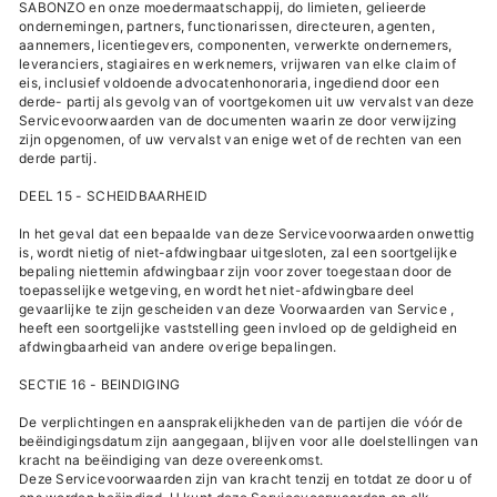
SABONZO en onze moedermaatschappij, do limieten, gelieerde
ondernemingen, partners, functionarissen, directeuren, agenten,
aannemers, licentiegevers, componenten, verwerkte ondernemers,
leveranciers, stagiaires en werknemers, vrijwaren van elke claim of
eis, inclusief voldoende advocatenhonoraria, ingediend door een
derde- partij als gevolg van of voortgekomen uit uw vervalst van deze
Servicevoorwaarden van de documenten waarin ze door verwijzing
zijn opgenomen, of uw vervalst van enige wet of de rechten van een
derde partij.
DEEL 15 - SCHEIDBAARHEID
In het geval dat een bepaalde van deze Servicevoorwaarden onwettig
is, wordt nietig of niet-afdwingbaar uitgesloten, zal een soortgelijke
bepaling niettemin afdwingbaar zijn voor zover toegestaan ​​door de
toepasselijke wetgeving, en wordt het niet-afdwingbare deel
gevaarlijke te zijn gescheiden van deze Voorwaarden van Service ,
heeft een soortgelijke vaststelling geen invloed op de geldigheid en
afdwingbaarheid van andere overige bepalingen.
SECTIE 16 - BEINDIGING
De verplichtingen en aansprakelijkheden van de partijen die vóór de
beëindigingsdatum zijn aangegaan, blijven voor alle doelstellingen van
kracht na beëindiging van deze overeenkomst.
Deze Servicevoorwaarden zijn van kracht tenzij en totdat ze door u of