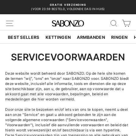
Doorgaan
GRATIS VERZENDING
naar
(VOOR 23:59 BESTELD, VOLGENDE DAG IN HUIS)
Diavoorstelling
artikel
pauzeren
SITENAVIGATIE
ZOEK
W
BEST SELLERS
KETTINGEN
ARMBANDEN
RINGEN
SERVICEVOORWAARDEN
Deze website wordt beheerd door SABONZO. Op de hele site komen
de termen "wij", "ons" en "onze" naar SABONZO voor. SABONZO biedt
deze website, inclusief alle informatie, tools en diensten die op deze
site beschikbaar zijn, aan u, de gebruiker, aan op voorwaarde dat u
akkoord gaat met alle voorwaarden, bepalingen, beleid en
mededelingen die hier worden vermeld.
Door onze site te bezoeken en/of iets van ons te kopen, neemt u deel
aan onze "Service" en gaat u akkoord gebonden te zijn aan de
volgende algemene voorwaarden ("Servicevoorwaarden",
"Voorwaarden"), inclusief die aanvullende voorwaarden en beleid dat
hierin wordt verwezenlijkt en/of beschikbaar is via een hyperlink.
Deze Servicevoorwaarden zijn van toepassing op alle gebruikers van