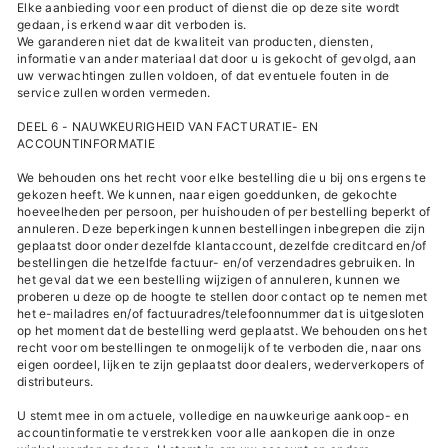
Elke aanbieding voor een product of dienst die op deze site wordt
gedaan, is erkend waar dit verboden is.
We garanderen niet dat de kwaliteit van producten, diensten,
informatie van ander materiaal dat door u is gekocht of gevolgd, aan
uw verwachtingen zullen voldoen, of dat eventuele fouten in de
service zullen worden vermeden.
DEEL 6 - NAUWKEURIGHEID VAN FACTURATIE- EN
ACCOUNTINFORMATIE
We behouden ons het recht voor elke bestelling die u bij ons ergens te
gekozen heeft. We kunnen, naar eigen goeddunken, de gekochte
hoeveelheden per persoon, per huishouden of per bestelling beperkt of
annuleren. Deze beperkingen kunnen bestellingen inbegrepen die zijn
geplaatst door onder dezelfde klantaccount, dezelfde creditcard en/of
bestellingen die hetzelfde factuur- en/of verzendadres gebruiken. In
het geval dat we een bestelling wijzigen of annuleren, kunnen we
proberen u deze op de hoogte te stellen door contact op te nemen met
het e-mailadres en/of factuuradres/telefoonnummer dat is uitgesloten
op het moment dat de bestelling werd geplaatst. We behouden ons het
recht voor om bestellingen te onmogelijk of te verboden die, naar ons
eigen oordeel, lijken te zijn geplaatst door dealers, wederverkopers of
distributeurs.
U stemt mee in om actuele, volledige en nauwkeurige aankoop- en
accountinformatie te verstrekken voor alle aankopen die in onze