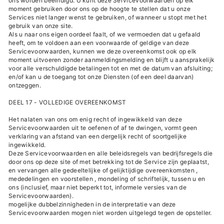
ons worden beëindigd. U kunt deze Servicevoorwaarden op elk
moment gebruiken door ons op de hoogte te stellen dat u onze
Services niet langer wenst te gebruiken, of wanneer u stopt met het
gebruik van onze site.
Als u naar ons eigen oordeel faalt, of we vermoeden dat u gefaald
heeft, om te voldoen aan een voorwaarde of geldige van deze
Servicevoorwaarden, kunnen we deze overeenkomst ook op elk
moment uitvoeren zonder aanmeldingsmelding en blijft u aansprakelijk
voor alle verschuldigde betalingen tot en met de datum van afsluiting;
en/of kan u de toegang tot onze Diensten (of een deel daarvan)
ontzeggen.
DEEL 17 - VOLLEDIGE OVEREENKOMST
Het nalaten van ons om enig recht of ingewikkeld van deze
Servicevoorwaarden uit te oefenen of af te dwingen, vormt geen
verklaring van afstand van een dergelijk recht of soortgelijke
ingewikkeld.
Deze Servicevoorwaarden en alle beleidsregels van bedrijfsregels die
door ons op deze site of met betrekking tot de Service zijn geplaatst,
en vervangen alle gedeeltelijke of gelijktijdige overeenkomsten ,
mededelingen en voorstellen , mondeling of schriftelijk, tussen u en
ons (inclusief, maar niet beperkt tot, informele versies van de
Servicevoorwaarden).
mogelijke dubbelzinnigheden in de interpretatie van deze
Servicevoorwaarden mogen niet worden uitgelegd tegen de opsteller.