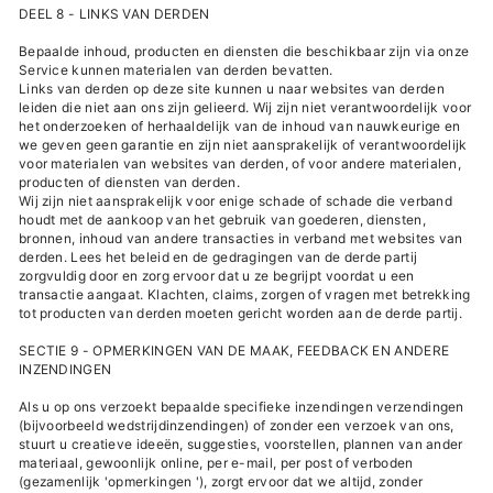
DEEL 8 - LINKS VAN DERDEN
Bepaalde inhoud, producten en diensten die beschikbaar zijn via onze
Service kunnen materialen van derden bevatten.
Links van derden op deze site kunnen u naar websites van derden
leiden die niet aan ons zijn gelieerd. Wij zijn niet verantwoordelijk voor
het onderzoeken of herhaaldelijk van de inhoud van nauwkeurige en
we geven geen garantie en zijn niet aansprakelijk of verantwoordelijk
voor materialen van websites van derden, of voor andere materialen,
producten of diensten van derden.
Wij zijn niet aansprakelijk voor enige schade of schade die verband
houdt met de aankoop van het gebruik van goederen, diensten,
bronnen, inhoud van andere transacties in verband met websites van
derden. Lees het beleid en de gedragingen van de derde partij
zorgvuldig door en zorg ervoor dat u ze begrijpt voordat u een
transactie aangaat. Klachten, claims, zorgen of vragen met betrekking
tot producten van derden moeten gericht worden aan de derde partij.
SECTIE 9 - OPMERKINGEN VAN DE MAAK, FEEDBACK EN ANDERE
INZENDINGEN
Als u op ons verzoekt bepaalde specifieke inzendingen verzendingen
(bijvoorbeeld wedstrijdinzendingen) of zonder een verzoek van ons,
stuurt u creatieve ideeën, suggesties, voorstellen, plannen van ander
materiaal, gewoonlijk online, per e-mail, per post of verboden
(gezamenlijk 'opmerkingen '), zorgt ervoor dat we altijd, zonder