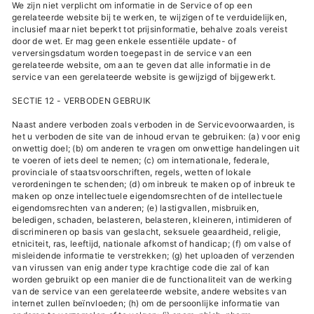
We zijn niet verplicht om informatie in de Service of op een
gerelateerde website bij te werken, te wijzigen of te verduidelijken,
inclusief maar niet beperkt tot prijsinformatie, behalve zoals vereist
door de wet. Er mag geen enkele essentiële update- of
verversingsdatum worden toegepast in de service van een
gerelateerde website, om aan te geven dat alle informatie in de
service van een gerelateerde website is gewijzigd of bijgewerkt.
SECTIE 12 - VERBODEN GEBRUIK
Naast andere verboden zoals verboden in de Servicevoorwaarden, is
het u verboden de site van de inhoud ervan te gebruiken: (a) voor enig
onwettig doel; (b) om anderen te vragen om onwettige handelingen uit
te voeren of iets deel te nemen; (c) om internationale, federale,
provinciale of staatsvoorschriften, regels, wetten of lokale
verordeningen te schenden; (d) om inbreuk te maken op of inbreuk te
maken op onze intellectuele eigendomsrechten of de intellectuele
eigendomsrechten van anderen; (e) lastigvallen, misbruiken,
beledigen, schaden, belasteren, belasteren, kleineren, intimideren of
discrimineren op basis van geslacht, seksuele geaardheid, religie,
etniciteit, ras, leeftijd, nationale afkomst of handicap; (f) om valse of
misleidende informatie te verstrekken; (g) het uploaden of verzenden
van virussen van enig ander type krachtige code die zal of kan
worden gebruikt op een manier die de functionaliteit van de werking
van de service van een gerelateerde website, andere websites van
internet zullen beïnvloeden; (h) om de persoonlijke informatie van