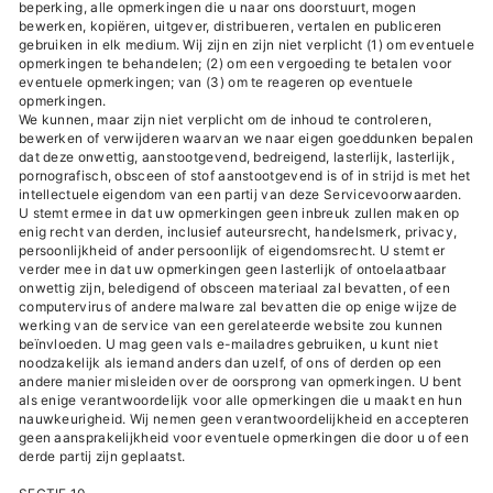
beperking, alle opmerkingen die u naar ons doorstuurt, mogen
bewerken, kopiëren, uitgever, distribueren, vertalen en publiceren
gebruiken in elk medium. Wij zijn en zijn niet verplicht (1) om eventuele
opmerkingen te behandelen; (2) om een ​​vergoeding te betalen voor
eventuele opmerkingen; van (3) om te reageren op eventuele
opmerkingen.
We kunnen, maar zijn niet verplicht om de inhoud te controleren,
bewerken of verwijderen waarvan we naar eigen goeddunken bepalen
dat deze onwettig, aanstootgevend, bedreigend, lasterlijk, lasterlijk,
pornografisch, obsceen of stof aanstootgevend is of in strijd is met het
intellectuele eigendom van een partij van deze Servicevoorwaarden.
U stemt ermee in dat uw opmerkingen geen inbreuk zullen maken op
enig recht van derden, inclusief auteursrecht, handelsmerk, privacy,
persoonlijkheid of ander persoonlijk of eigendomsrecht. U stemt er
verder mee in dat uw opmerkingen geen lasterlijk of ontoelaatbaar
onwettig zijn, beledigend of obsceen materiaal zal bevatten, of een
computervirus of andere malware zal bevatten die op enige wijze de
werking van de service van een gerelateerde website zou kunnen
beïnvloeden. U mag geen vals e-mailadres gebruiken, u kunt niet
noodzakelijk als iemand anders dan uzelf, of ons of derden op een
andere manier misleiden over de oorsprong van opmerkingen. U bent
als enige verantwoordelijk voor alle opmerkingen die u maakt en hun
nauwkeurigheid. Wij nemen geen verantwoordelijkheid en accepteren
geen aansprakelijkheid voor eventuele opmerkingen die door u of een
derde partij zijn geplaatst.