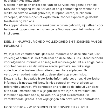
overdracht via netwerken.
U stemt in om geen enkel deel van de Service, het gebruik van de
Service of toegang tot de Service of enig contact op de website via
welke de service wordt geleverd, te reproduceren, dupliceren,
verkopen, doorverkopen of exploiteren, zonder expliciete gedeelde
toestemming van ons.
De koppen die in deze overeenkomst worden gebruikt, zijn alleen voor
het gemak opgenomen en zullen deze Voorwaarden niet hinderen of
impliceren.
DEEL 3 - NAUWKEURIGHEID, VOLLEDIGHEID EN TIJDIGHEID VAN DE
INFORMATIE
Wij zijn niet verantwoordelijk als de informatie op deze site niet juist,
volledig of actueel is. Het materiaal op deze site is uitsluitend bedoeld
voor algemene informatie en mag niet worden gebruikt als enige basis
voor het nemen van definitieve zonder primaire, nauwkeurige,
volledige of actuelere informatiebronnen te raadplegen. Elk
vertrouwen op het materiaal op deze site is op eigen risico.
Deze site kan bepaalde historische informatie bevatten. Historische
informatie is noodzakelijkerwijs niet actueel en wordt alleen ter
referentie verstrekt. We behouden ons recht op de inhoud van deze
site op elk moment om te wijzigen, maar we zijn niet verplicht om
informatie op onze site bij te werken. U gaat akkoord dat uw
verantwoordelijkheid is om wijzigingen aan onze site te controleren.
HOOFDSTUK 4 - WIJZIGINGEN IN DE SERVICE EN PRIJZEN