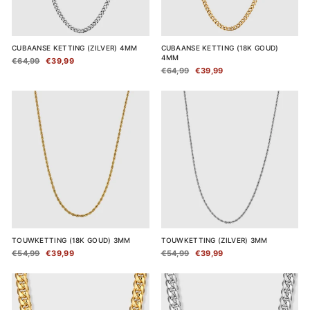
CUBAANSE KETTING (ZILVER) 4MM
CUBAANSE KETTING (18K GOUD)
4MM
Normale
€64,99
Verkoopprijs
€39,99
Normale
€64,99
Verkoopprijs
€39,99
prijs
prijs
TOUWKETTING (18K GOUD) 3MM
TOUWKETTING (ZILVER) 3MM
Normale
€54,99
Verkoopprijs
€39,99
Normale
€54,99
Verkoopprijs
€39,99
prijs
prijs