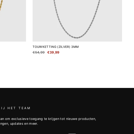
TOUWKETTING (ZILVER) 3MM
Normale
€54,99
Verkoopprijs
€39,99
prijs
BIJ HET TEAM
an om exclusieve toegang te krijgen tot nieuwe producten,
ingen, updates en meer.