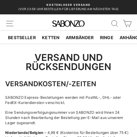
Direkt
KOSTENLOSER VERSAND
zum
(VOR 23:59 UHR BESTELLEN FÜR LIEFERUNG AM NÄCHSTEN TAG)
Pause
Inhalt
Diashow
SEITENNAVIGATION
SUCH
E
BESTSELLER
KETTEN
ARMBÄNDER
RINGE
ANHÄN
VERSAND UND
RÜCKSENDUNGEN
VERSANDKOSTEN/-ZEITEN
SABONZO Express-Bestellungen werden mit PostNL-, DHL- oder
FedEX-Kurierdiensten verschickt.
Eine Sendungsverfolgungsnummer von SABONZO wird Ihnen 24
Stunden nach Bearbeitung der Bestellung per E-Mail aus unserem
Lager zugesandt.
Niederlande/Belgien
– 4,99 €
(Kostenlos für Bestellungen über 75 €)