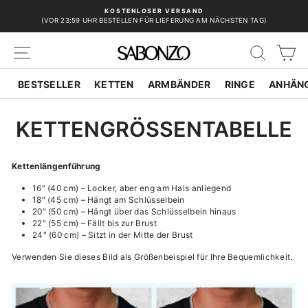
Direkt
KOSTENLOSER VERSAND
zum
(VOR 23:59 UHR BESTELLEN FÜR LIEFERUNG AM NÄCHSTEN TAG)
Pause
Inhalt
Diashow
SEITENNAVIGATION
SUCH
E
BESTSELLER
KETTEN
ARMBÄNDER
RINGE
ANHÄN
KETTENGRÖSSENTABELLE
Kettenlängenführung
16″ (40 cm) – Locker, aber eng am Hals anliegend
18″ (45 cm) – Hängt am Schlüsselbein
20″ (50 cm) – Hängt über das Schlüsselbein hinaus
22″ (55 cm) – Fällt bis zur Brust
24″ (60 cm) – Sitzt in der Mitte der Brust
Verwenden Sie dieses Bild als Größenbeispiel für Ihre Bequemlichkeit.