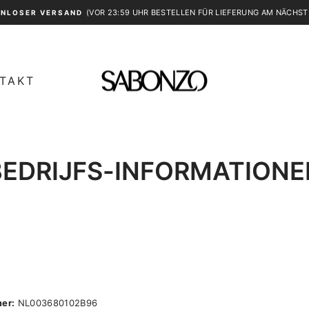
(VOR 23:59 UHR BESTELLEN FÜR LIEFERUNG AM NÄCHST
NLOSER VERSAND
Pause
Diashow
TAKT
BEDRIJFS-INFORMATIONE
er:
NL003680102B96