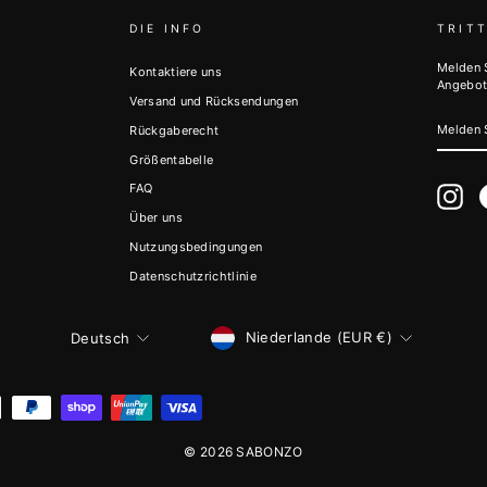
DIE INFO
TRITT
Melden 
Kontaktiere uns
Angebot
Versand und Rücksendungen
MELDE
Rückgaberecht
SIE
SICH
Größentabelle
FÜR
UNSER
FAQ
MAILI
Ins
AN
Über uns
Nutzungsbedingungen
Datenschutzrichtlinie
WÄHRUNG
SPRACHE
Niederlande (EUR €)
Deutsch
© 2026 SABONZO