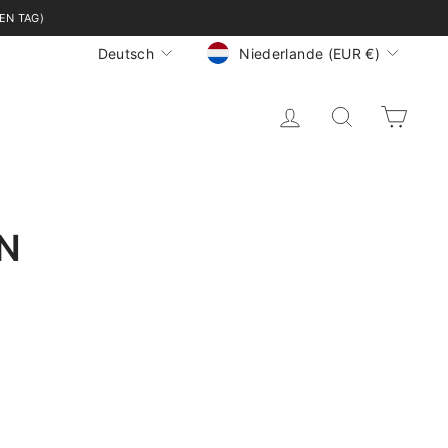
EN TAG)
WÄHRUNG
SPRACHE
Niederlande (EUR €)
Deutsch
EINLOGGEN
SUCHE
EI
N