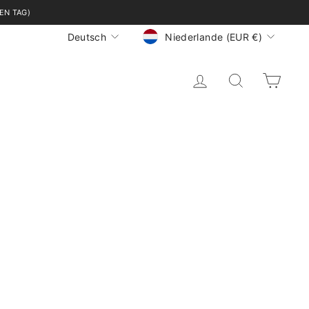
EN TAG)
WÄHRUNG
SPRACHE
Niederlande (EUR €)
Deutsch
EINLOGGEN
SUCHE
EI