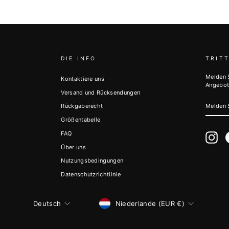
DIE INFO
TRITT
Melden 
Kontaktiere uns
Angebot
Versand und Rücksendungen
MELDE
Rückgaberecht
SIE
SICH
Größentabelle
FÜR
UNSER
FAQ
MAILI
Ins
AN
Über uns
Nutzungsbedingungen
Datenschutzrichtlinie
WÄHRUNG
SPRACHE
Niederlande (EUR €)
Deutsch